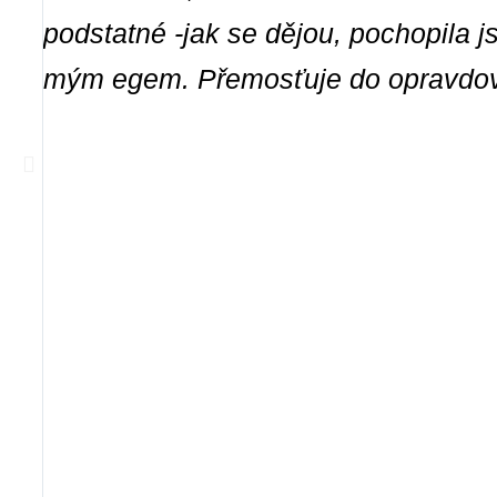
podstatné -jak se dějou, pochopila 
mým egem. Přemosťuje do opravdov