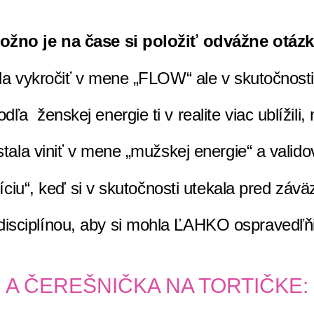
ožno je na čase si položiť odvážne otázk
la vykročiť v mene „FLOW“ ale v skutočnosti
dľa ženskej energie ti v realite viac ublížili
estala viniť v mene „mužskej energie“ a valid
tuíciu“, keď si v skutočnosti utekala pred 
disciplínou, aby si mohla ĽAHKO ospravedľň
A ČEREŠNIČKA NA TORTIČKE: