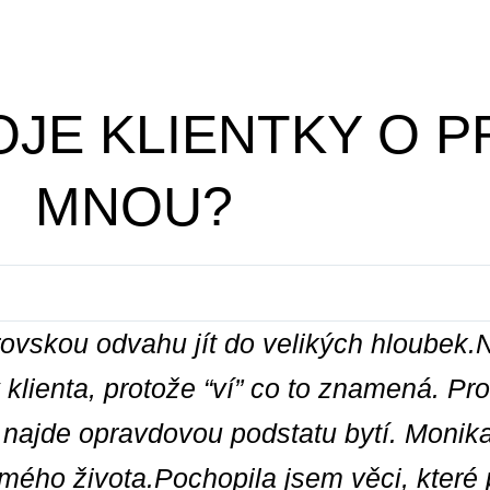
JE KLIENTKY O P
MNOU?
ovskou odvahu jít do velikých hloubek.Ne
ny klienta, protože “ví” co to znamená. Pr
m najde opravdovou podstatu bytí. Moni
h mého života.Pochopila jsem věci, které