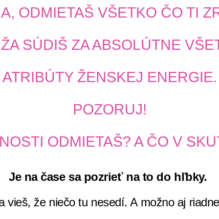
IA, ODMIETAŠ VŠETKO ČO TI Z
A SÚDIŠ ZA ABSOLÚTNE VŠET
ATRIBÚTY ŽENSKEJ ENERGIE.
POZORUJ!
NOSTI ODMIETAŠ? A ČO V SKU
Je na čase sa pozrieť na to do hľbky.
 vieš, že niečo tu nesedí. A možno aj riadn