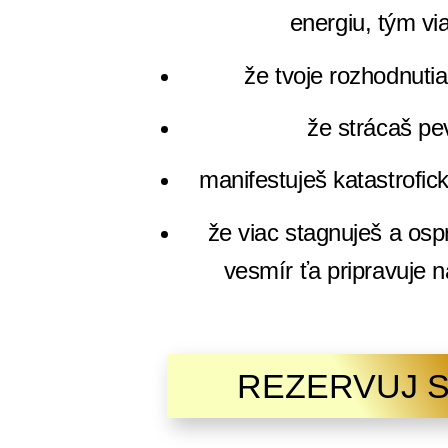
energiu, tým viac
že tvoje rozhodnuti
že strácaš pe
manifestuješ katastrofic
že viac stagnuješ a osp
vesmír ťa pripravuje 
REZERVUJ S