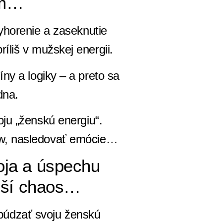
ém…
vyhorenie a zaseknutie
ríliš v mužskej energii.
íny a logiky – a preto sa
dna.
oju „ženskú energiu“.
flow, nasledovať emócie…
oja a úspechu
äčší chaos…
ebúdzať svoju ženskú