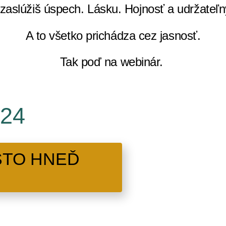
i zaslúžiš úspech. Lásku. Hojnosť a udržateľ
A to všetko prichádza cez jasnosť.
Tak poď na webinár.
£24
STO HNEĎ