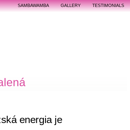
SAMBAWAMBA
GALLERY
TESTIMONIALS
u
alená
ská energia je