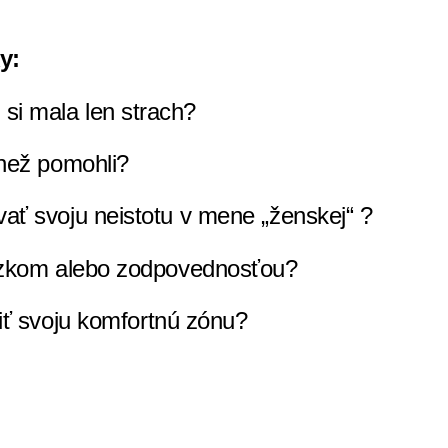
y:
 si mala len strach?
, než pomohli?
ovať svoju neistotu v mene „ženskej“ ?
záväzkom alebo zodpovednosťou?
iť svoju komfortnú zónu?