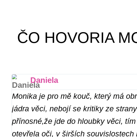
ČO HOVORIA MO
Daniela
Monika je pro mě kouč, který má obr
jádra věci, nebojí se kritiky ze stra
přínosné,že jde do hloubky věci, tí
otevřela oči, v širších souvislostec