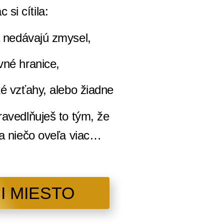
 si cítila:
a nedávajú zmysel,
vné hranice,
ké vzťahy, alebo žiadne
ravedlňuješ to tým, že
na niečo oveľa viac…
I MIESTO