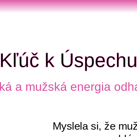
Kľúč k Úspech
ká a mužská energia odh
Myslela si, že muž