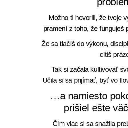
probl
Možno ti hovorili, že tvoje 
pramení z toho, že funguješ p
Že sa tlačíš do výkonu, discipl
cítiš práz
Tak si začala kultivovať sv
Učila si sa prijímať, byť vo 
…a namiesto pok
prišiel ešte v
Čím viac si sa snažila pr