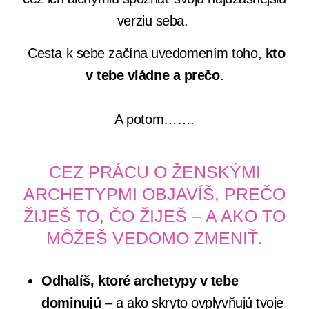
verziu seba.
Cesta k sebe začína uvedomením toho,
kto
v tebe vládne a prečo
.
A potom…….
CEZ PRÁCU O ŽENSKÝMI
ARCHETYPMI OBJAVÍŠ, PREČO
ŽIJEŠ TO, ČO ŽIJEŠ – A AKO TO
MÔŽEŠ VEDOMO ZMENIŤ.
Odhalíš, ktoré archetypy v tebe
dominujú
– a ako skryto ovplyvňujú tvoje