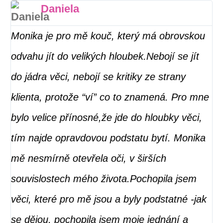
Daniela
Monika je pro mě kouč, který má obrovskou
Pr
odvahu jít do velikých hloubek.Nebojí se jít
tr
do jádra věci, nebojí se kritiky ze strany
pr
klienta, protože “ví” co to znamená. Pro mne
be
bylo velice přínosné,že jde do hloubky věci,
al
tím najde opravdovou podstatu bytí. Monika
čo
mě nesmírně otevřela oči, v širších
so
souvislostech mého života.Pochopila jsem
lá
věci, které pro mě jsou a byly podstatné -jak
je
se dějou, pochopila jsem moje jednání a
zr