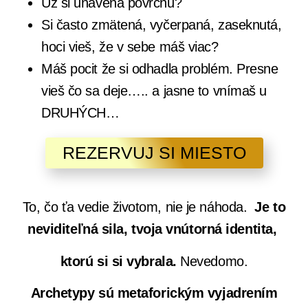
Už si unavená povrchu?
Si často zmätená, vyčerpaná, zaseknutá,
hoci vieš, že v sebe máš viac?
Máš pocit že si odhadla problém. Presne
vieš čo sa deje….. a jasne to vnímaš u
DRUHÝCH…
REZERVUJ SI MIESTO
To, čo ťa vedie životom, nie je náhoda.
Je to
neviditeľná sila, tvoja vnútorná identita,
ktorú si si vybrala.
Nevedomo.
Archetypy sú metaforickým vyjadrením