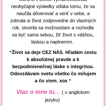
neobyčajné výsledky vďaka tomu, že sa
naučila dôverovať a veriť v sebe, a
zobrala si život zodpovedne do vlastných
rúk, otvorila sa možnostiam a rozhodla
sa byt’ sama sebou, žit’ život s vášňou,
láskou a naplnením.
“Život sa deje CEZ NÁS. H
ľ
adám cestu
k absolútnej pravde a k
bezpodmienečnej láske s integritou.
Odovzdávam svetu všetko čo milujem
a čo viem. xox “
Viac o mne tu…
( v anglickom
jazyku)