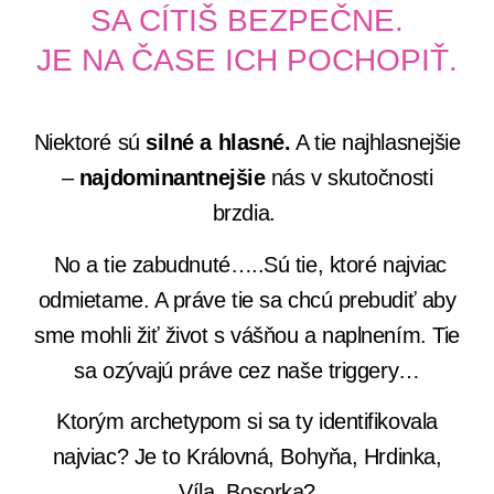
SA CÍTIŠ BEZPEČNE.
JE NA ČASE ICH POCHOPIŤ.
Niektoré sú
silné a hlasné.
A tie najhlasnejšie
–
najdominantnejšie
nás v skutočnosti
brzdia.
No a tie zabudnuté…..Sú tie, ktoré najviac
odmietame. A práve tie sa chcú prebudiť aby
sme mohli žiť život s vášňou a naplnením. Tie
sa ozývajú práve cez naše triggery…
Ktorým archetypom si sa ty identifikovala
najviac? Je to Královná, Bohyňa, Hrdinka,
Víla, Bosorka?