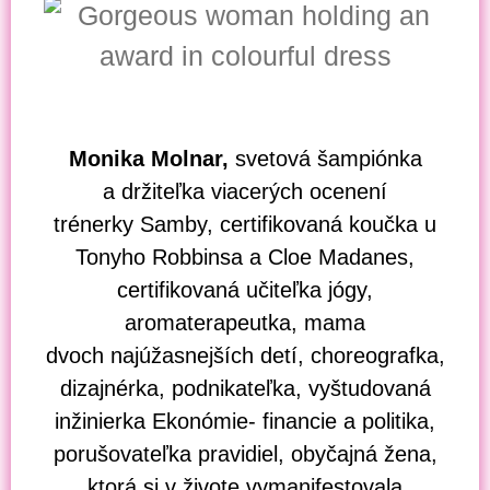
Monika Molnar,
svetová šampiónka
a
držiteľka viacerých ocenení
trénerky
Samby, certifikovaná koučka u
Tonyho Robbinsa a Cloe Madanes,
certifikovaná učiteľka jógy,
aromaterapeutka, mama
dvoch
najúžasnejších detí,
choreografka,
dizajnérka, podnikateľka, vyštudovaná
inžinierka Ekonómie- financie a politika,
porušovateľka pravidiel, obyčajná žena,
ktorá si v živote vymanifestovala