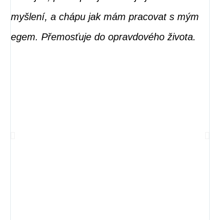
myšlení, a chápu jak mám pracovat s mým
ke
egem. Přemosťuje do opravdového života.
va
se
od
pr
na