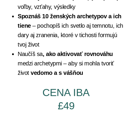
voľby, vzťahy, výsledky
Spoznáš 10 ženských archetypov a ich
tiene
– pochopíš ich svetlo aj temnotu, ich
dary aj zranenia, ktoré v tichosti formujú
tvoj život
Naučíš sa
, ako aktivovať rovnováhu
medzi archetypmi
– aby si mohla tvoriť
život
vedomo a s vášňou
CENA IBA
£49