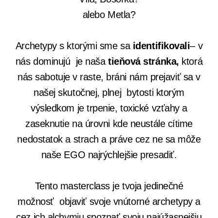
alebo Metla?
Archetypy s ktorými sme sa
identifikovali
– v
nás dominujú je naša
tieňová stránka,
ktorá
nás sabotuje v raste, bráni nám prejaviť sa v
našej skutočnej, plnej bytosti ktorým
výsledkom je trpenie, toxické vzťahy a
zaseknutie na úrovni kde neustále cítime
nedostatok a strach a práve cez ne sa môže
naše EGO najrýchlejšie presadiť.
Tento masterclass je tvoja jedinečné
možnosť objaviť svoje vnútorné archetypy a
cez ich alchymiu spoznať svoju najúžasnejšiu